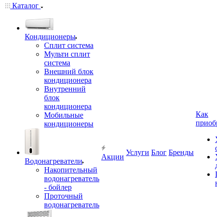
Каталог
Кондиционеры
Сплит система
Мульти сплит
система
Внешний блок
кондиционера
Внутренний
блок
кондиционера
Как
Мобильные
приоб
кондиционеры
Услуги
Блог
Бренды
Акции
Водонагреватели
Накопительный
водонагреватель
- бойлер
Проточный
водонагреватель