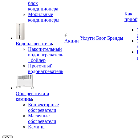
блок
кондиционера
Как
Мобильные
приоб
кондиционеры
Услуги
Блог
Бренды
Акции
Водонагреватели
Накопительный
водонагреватель
- бойлер
Проточный
водонагреватель
Обогреватели и
камины
Конвекторные
обогреватели
Масляные
обогреватели
Камины