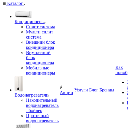
Каталог
Кондиционеры
Сплит система
Мульти сплит
система
Внешний блок
кондиционера
Внутренний
блок
кондиционера
Как
Мобильные
приоб
кондиционеры
Услуги
Блог
Бренды
Акции
Водонагреватели
Накопительный
водонагреватель
- бойлер
Проточный
водонагреватель