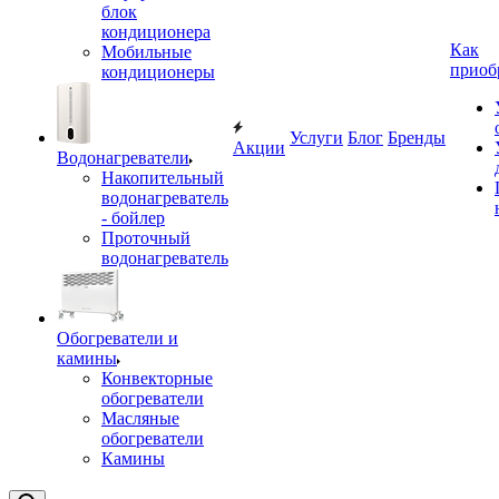
блок
кондиционера
Как
Мобильные
приоб
кондиционеры
Услуги
Блог
Бренды
Акции
Водонагреватели
Накопительный
водонагреватель
- бойлер
Проточный
водонагреватель
Обогреватели и
камины
Конвекторные
обогреватели
Масляные
обогреватели
Камины